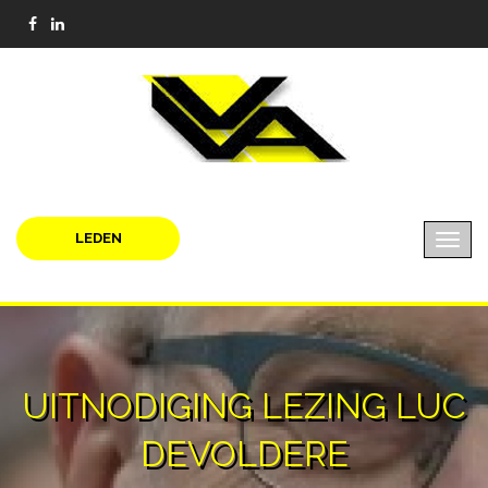
LEDEN
UITNODIGING LEZING LUC
DEVOLDERE