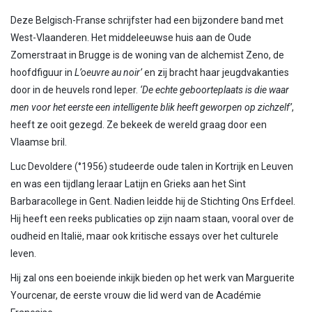
Deze Belgisch-Franse schrijfster had een bijzondere band met
West-Vlaanderen. Het middeleeuwse huis aan de Oude
Zomerstraat in Brugge is de woning van de alchemist Zeno, de
hoofdfiguur in
L’oeuvre au noir’
en zij bracht haar jeugdvakanties
door in de heuvels rond Ieper.
‘De echte geboorteplaats is die waar
men voor het eerste een intelligente blik heeft geworpen op zichzelf’
,
heeft ze ooit gezegd. Ze bekeek de wereld graag door een
Vlaamse bril.
Luc Devoldere (°1956) studeerde oude talen in Kortrijk en Leuven
en was een tijdlang leraar Latijn en Grieks aan het Sint
Barbaracollege in Gent. Nadien leidde hij de Stichting Ons Erfdeel.
Hij heeft een reeks publicaties op zijn naam staan, vooral over de
oudheid en Italië, maar ook kritische essays over het culturele
leven.
Hij zal ons een boeiende inkijk bieden op het werk van Marguerite
Yourcenar, de eerste vrouw die lid werd van de Académie